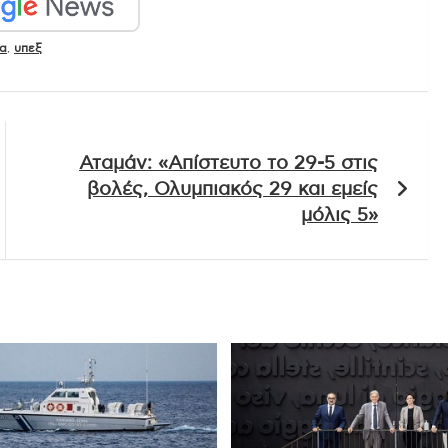
ία
,
υπεξ
Αταμάν: «Απίστευτο το 29-5 στις
βολές, Ολυμπιακός 29 και εμείς
μόλις 5»