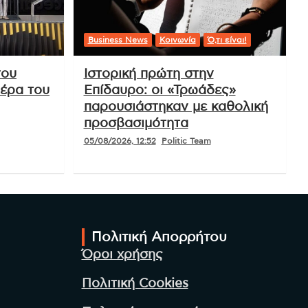
Business News
Κοινωνία
Ό,τι είναι!
του
Ιστορική πρώτη στην
ιέρα του
Επίδαυρο: οι «Τρωάδες»
παρουσιάστηκαν με καθολική
προσβασιμότητα
05/08/2026, 12:52
Politic Team
Πολιτική Απορρήτου
Όροι χρήσης
Πολιτική Cookies