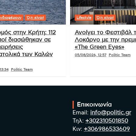
νδιαφέρουν
Ό,τι είναι!
Lifestyle
Ό,τι είναι!
μός στην Κρήτη: 112
Ανοίγει το Φεστιβάλ 
οί διασώθηκαν σε
Λοκάρνο με την πρεμ
ειρήσεις
«The Green Eyes»
ατολικά των Καλών
05/08/2026, 12:57
Politic Team
13:34
Politic Team
Επικοινωνία
Email:
info@politic.gr
Τηλ:
+302310501850
Κιν:
+306986533609