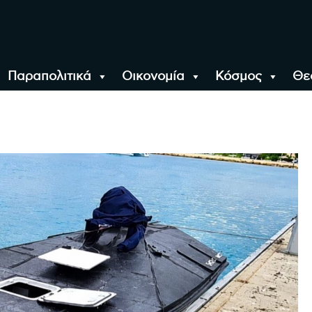
Παραπολιτικά
Οικονομία
Κόσμος
Θε
αλονίκη, την Ελλάδα κ