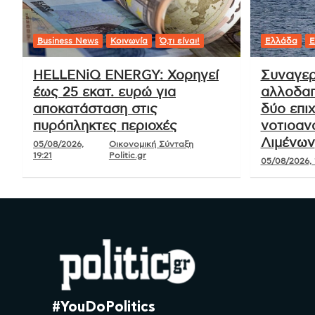
Business News
Κοινωνία
Ό,τι είναι!
Ελλάδα
Ε
HELLENiQ ENERGY: Χορηγεί
Συναγερ
έως 25 εκατ. ευρώ για
αλλοδαπ
αποκατάσταση στις
δύο επιχ
πυρόπληκτες περιοχές
νοτιοαν
Λιμένων
05/08/2026,
Οικονομική Σύνταξη
19:21
Politic.gr
05/08/2026, 
#YouDoPolitics