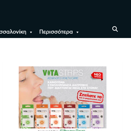
σσαλονίκη
Περισσότερα
αι όλο τον Κόσμο