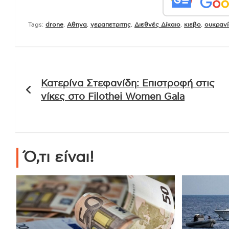
Tags:
drone
,
Αθηνα
,
γεραπετριτης
,
Διεθνές Δίκαιο
,
κιεβο
,
ουκραν
Πλοήγηση
Κατερίνα Στεφανίδη: Επιστροφή στις
άρθρων
νίκες στο Filothei Women Gala
Ό,τι είναι!