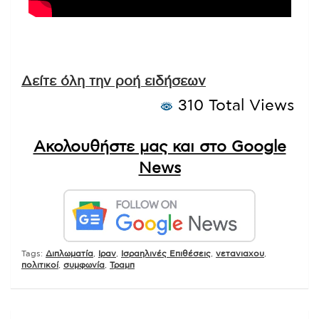
Δείτε όλη την ροή ειδήσεων
310 Total Views
Ακολουθήστε μας και στο Google
News
Tags:
Διπλωματία
,
Ιραν
,
Ισραηλινές Επιθέσεις
,
νετανιαχου
,
πολιτικοί
,
συμφωνία
,
Τραμπ