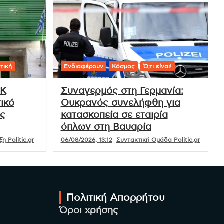
τική
Ενδιαφέρουν
Κόσμος
Ό,τι είναι!
ΟΚ
Συναγερμός στη Γερμανία:
ικό
Ουκρανός συνελήφθη για
ές
κατασκοπεία σε εταιρία
όπλων στη Βαυαρία
η Politic.gr
06/08/2026, 13:12
Συντακτική Ομάδα Politic.gr
Πολιτική Απορρήτου
Όροι χρήσης