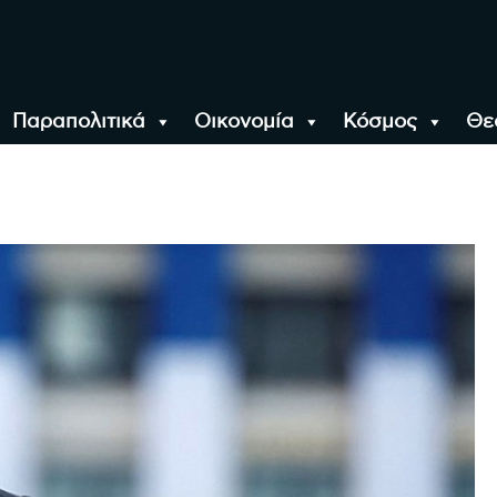
Παραπολιτικά
Οικονομία
Κόσμος
Θε
αλονίκη, την Ελλάδα κ