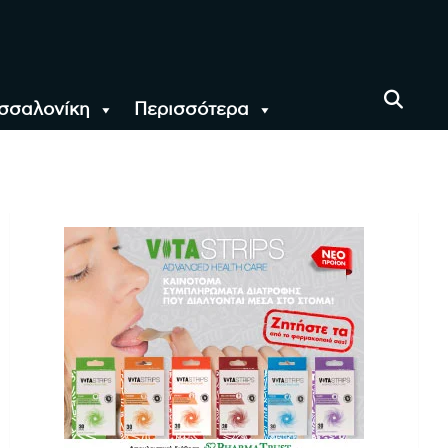
σσαλονίκη
Περισσότερα
αι όλο τον Κόσμο