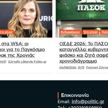
,τι είναι!
Ενδιαφέρουν
Ό,τι είναι!
Πολι
 στα WSA: οι
ΟΣΔΕ 2026: Το ΠΑΣ
οι για το Παγκόσμιο
καταγγέλλει κυβερνητ
ακ της Χρονιάς
φιάσκο και ζητά σαφ
χρονοδιάγραμμα
14:51
Σύνταξη Lifestyle Politic.gr
06/08/2026, 13:15
Πολιτική Σύνταξ
Επικοινωνία
Email:
info@politic.gr