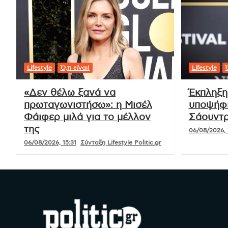
Lifestyle
Ό,τι είναι!
Lifestyle
Ό
«Δεν θέλω ξανά να
Έκπληξη
πρωταγωνιστήσω»: η Μισέλ
υποψήφι
Φάιφερ μιλά για το μέλλον
Σάουντρ
της
06/08/2026, 
06/08/2026, 15:31
Σύνταξη Lifestyle Politic.gr