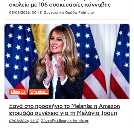
σχολείο με 106 συσκευασίες κάνναβης
08/08/2026, 00:48
Συντακτική Ομάδα Politic.gr
Lifestyle
Ό,τι είναι!
Ξανά στο προσκήνιο το Melania: η Amazon
ετοιμάζει συνέχεια για τη Μελάνια Τραμπ
07/08/2026, 16:17
Σύνταξη Lifestyle Politic.gr