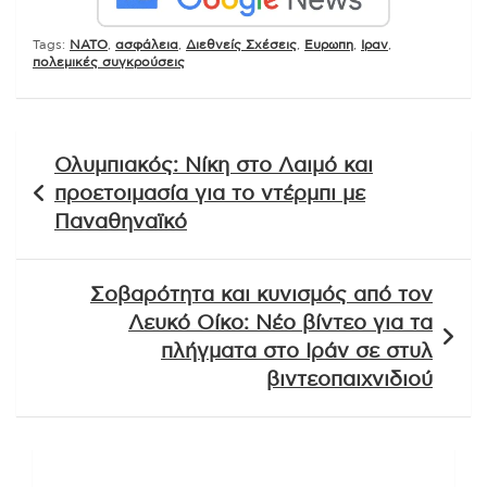
Tags:
NATO
,
ασφάλεια
,
Διεθνείς Σχέσεις
,
Ευρωπη
,
Ιραν
,
πολεμικές συγκρούσεις
Πλοήγηση
Ολυμπιακός: Νίκη στο Λαιμό και
άρθρων
προετοιμασία για το ντέρμπι με
Παναθηναϊκό
Σοβαρότητα και κυνισμός από τον
Λευκό Οίκο: Νέο βίντεο για τα
πλήγματα στο Ιράν σε στυλ
βιντεοπαιχνιδιού