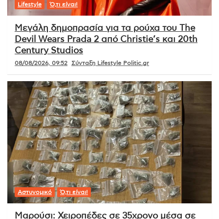
Lifestyle
Ό,τι είναι!
Μεγάλη δημοπρασία για τα ρούχα του The
Devil Wears Prada 2 από Christie’s και 20th
Century Studios
08/08/2026, 09:52
Σύνταξη Lifestyle Politic.gr
Αστυνομικό
Ό,τι είναι!
Μαρούσι: Χειροπέδες σε 35χρονο μέσα σε