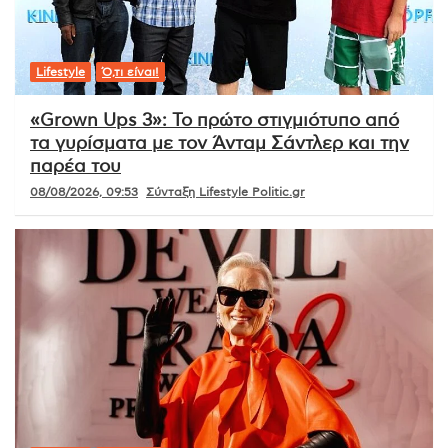
Lifestyle
Ό,τι είναι!
«Grown Ups 3»: Το πρώτο στιγμιότυπο από
τα γυρίσματα με τον Άνταμ Σάντλερ και την
παρέα του
08/08/2026, 09:53
Σύνταξη Lifestyle Politic.gr