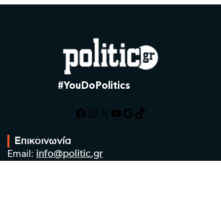
#YouDoPolitics
Facebook
Instagram
X
YouTube
Google
TikTok
Επικοινωνία
Email:
info@politic.gr
Τηλ:
+302310501850
Κιν:
+306986533609
Πολιτική Απορρήτου