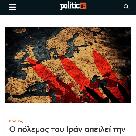
Skip
politic.gr
Ειδήσεις απο τη
to
Θεσσαλονίκη, την Ελλάδα και
content
όλο τον Κόσμο
Κόσμος
Ο πόλεμος του Ιράν απειλεί την