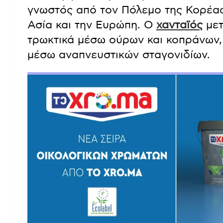
Η
Covid-19
είναι ιογενής νόσος
που
π
2
και εμφανίστηκε στην Κίνα στα τέλ
γνωστός από τον Πόλεμο της Κορέας 
Ασία και την Ευρώπη. Ο
χανταϊός
μετ
τρωκτικά μέσω ούρων και κοπράνων
μέσω αναπνευστικών σταγονιδίων.