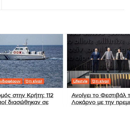
χανταϊός
Εντυπωσιακή συνεργασία Ναδάλ και
Αρμάνι για πολυτελείς κατοικίες στη
Μαρμπέγια