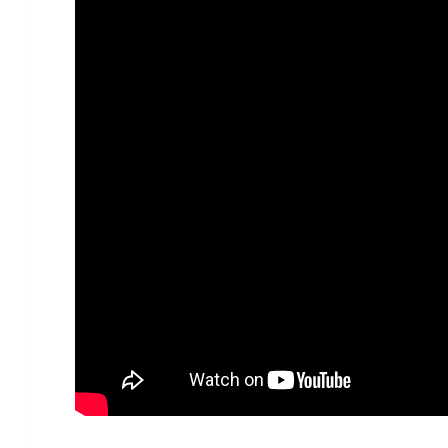
Η θνησιμότητα του χανταϊού των Ά
ειδικοί εκτιμούν ότι ο κίνδυνος
πανδ
σύγκριση με την
Covid-19
, καθώς η 
μπορεί να διακόψει την αλυσίδα μετ
συγκεκριμένη θεραπεία ή εμβόλιο για
έχουν αναπτυχθεί εμβόλια
που
έχουν