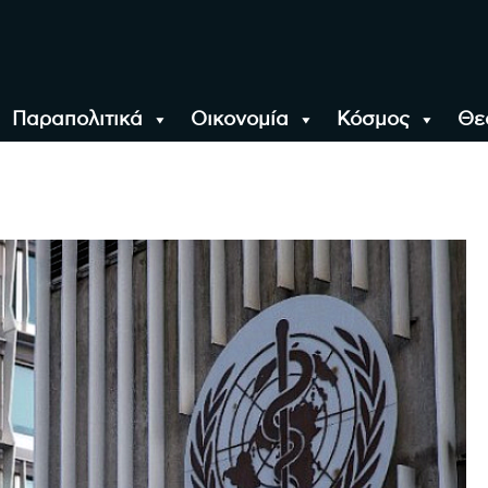
Παραπολιτικά
Οικονομία
Κόσμος
Θε
αλονίκη, την Ελλάδα κ