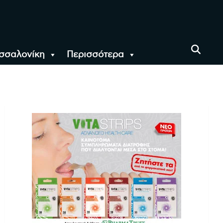
σσαλονίκη
Περισσότερα
αι όλο τον Κόσμο