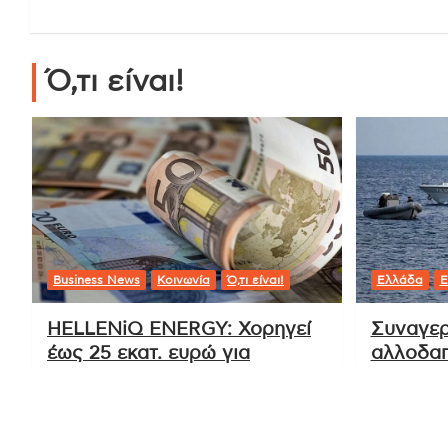
Tags:
Covid-19
,
ιατρικά νέα
,
μετάδοση ιών
,
Πανδημία
,
ΠΟΥ
,
ΥΓεία
,
Πλοήγηση
Metallica: Ευχαριστίες για την
άρθρων
αξέχαστη βραδιά στο ΟΑΚΑ
Ό,τι είναι!