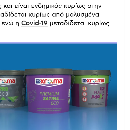
ροήλθε από τον κορονοϊό Sars-CoV-
η του 2019. Αντίθετα, ο
χανταϊός
είναι
και είναι ενδημικός κυρίως στην
αδίδεται κυρίως από μολυσμένα
, ενώ η
Covid-19
μεταδίδεται κυρίως