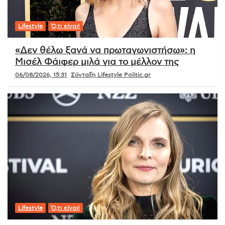
Lifestyle
Ό,τι είναι!
«Δεν θέλω ξανά να πρωταγωνιστήσω»: η
Μισέλ Φάιφερ μιλά για το μέλλον της
06/08/2026, 15:31
Σύνταξη Lifestyle Politic.gr
Lifestyle
Ό,τι είναι!