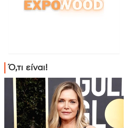
Ό,τι είναι!