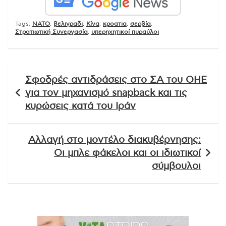
Tags:
NATO
,
βελιγραδι
,
Κίνα
,
κροατια
,
σερβία
,
Στρατιωτική Συνεργασία
,
υπερηχητικοί πυραύλοι
Πλοήγηση
Σφοδρές αντιδράσεις στο ΣΑ του ΟΗΕ
άρθρων
για τον μηχανισμό snapback και τις
κυρώσεις κατά του Ιράν
Αλλαγή στο μοντέλο διακυβέρνησης:
Οι μπλε φάκελοι και οι ιδιωτικοί
σύμβουλοι