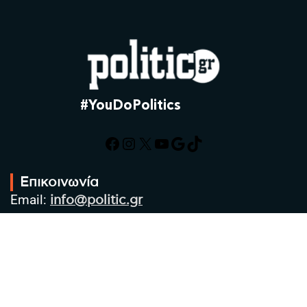
#YouDoPolitics
Facebook
Instagram
X
YouTube
Google
TikTok
Επικοινωνία
Email:
info@politic.gr
Τηλ:
+302310501850
Κιν:
+306986533609
Πολιτική Απορρήτου
Όροι χρήσης