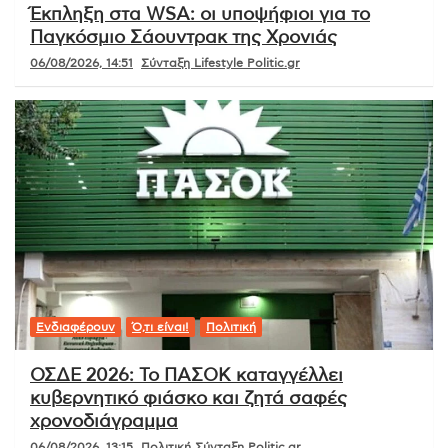
Έκπληξη στα WSA: οι υποψήφιοι για το
Παγκόσμιο Σάουντρακ της Χρονιάς
06/08/2026, 14:51
Σύνταξη Lifestyle Politic.gr
Ενδιαφέρουν
Ό,τι είναι!
Πολιτική
ΟΣΔΕ 2026: Το ΠΑΣΟΚ καταγγέλλει
κυβερνητικό φιάσκο και ζητά σαφές
χρονοδιάγραμμα
06/08/2026, 13:15
Πολιτική Σύνταξη Politic.gr