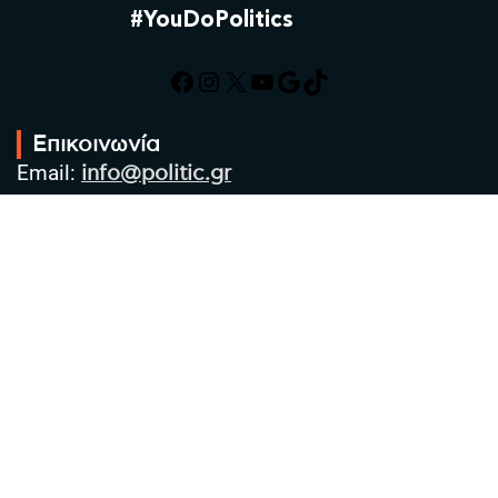
#YouDoPolitics
Facebook
Instagram
X
YouTube
Google
TikTok
Επικοινωνία
Email:
info@politic.gr
Τηλ:
+302310501850
Κιν:
+306986533609
Πολιτική Απορρήτου
Όροι χρήσης
Πολιτική Cookies
Πολιτική προστασίας προσωπικών
δεδομένων
Συντακτική Ομάδα