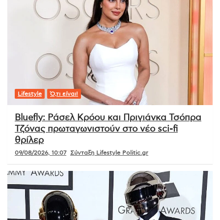
Lifestyle
Ό,τι είναι!
Bluefly: Ράσελ Κρόου και Πριγιάνκα Τσόπρα
Τζόνας πρωταγωνιστούν στο νέο sci-fi
θρίλερ
09/08/2026, 10:07
Σύνταξη Lifestyle Politic.gr