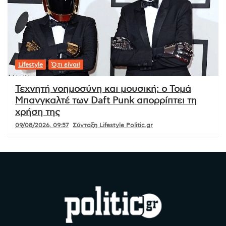
Lifestyle
Ό,τι είναι!
Τεχνητή νοημοσύνη και μουσική: ο Τομά
Μπανγκαλτέ των Daft Punk απορρίπτει τη
χρήση της
09/08/2026, 09:57
Σύνταξη Lifestyle Politic.gr