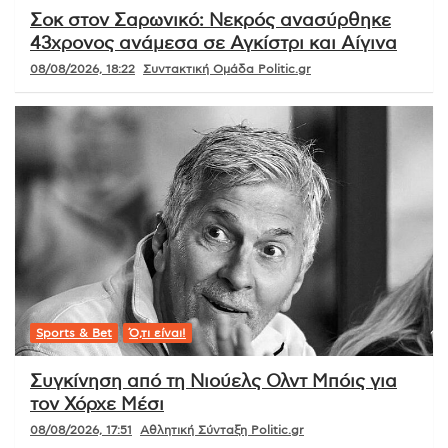
Σοκ στον Σαρωνικό: Νεκρός ανασύρθηκε
43χρονος ανάμεσα σε Αγκίστρι και Αίγινα
08/08/2026, 18:22
Συντακτική Ομάδα Politic.gr
Sports & Bet
Ό,τι είναι!
Συγκίνηση από τη Νιούελς Ολντ Μπόις για
τον Χόρχε Μέσι
08/08/2026, 17:51
Αθλητική Σύνταξη Politic.gr