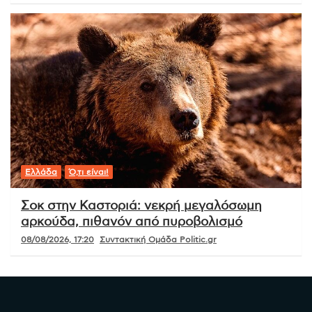
Ελλάδα
Ό,τι είναι!
Σοκ στην Καστοριά: νεκρή μεγαλόσωμη
αρκούδα, πιθανόν από πυροβολισμό
08/08/2026, 17:20
Συντακτική Ομάδα Politic.gr