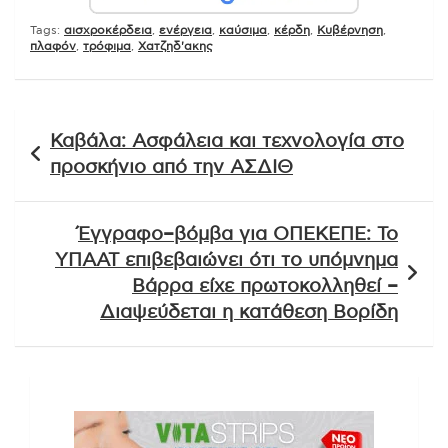
Tags:
αισχροκέρδεια
,
ενέργεια
,
καύσιμα
,
κέρδη
,
Κυβέρνηση
,
πλαφόν
,
τρόφιμα
,
Χατζηδ'ακης
Πλοήγηση
Καβάλα: Ασφάλεια και τεχνολογία στο
άρθρων
προσκήνιο από την ΑΣΔΙΘ
Έγγραφο–βόμβα για ΟΠΕΚΕΠΕ: Το
ΥΠΑΑΤ επιβεβαιώνει ότι το υπόμνημα
Βάρρα είχε πρωτοκολληθεί –
Διαψεύδεται η κατάθεση Βορίδη