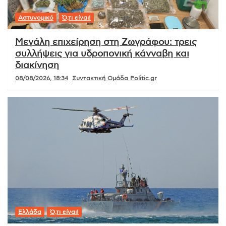
Αστυνομικό
Ό,τι είναι!
Μεγάλη επιχείρηση στη Ζωγράφου: τρεις
συλλήψεις για υδροπονική κάνναβη και
διακίνηση
08/08/2026, 18:34
Συντακτική Ομάδα Politic.gr
Ελλάδα
Ό,τι είναι!