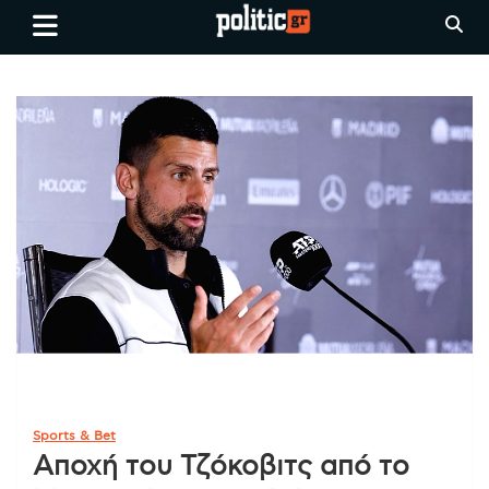
Skip
politic.gr
Ειδήσεις απο τη
to
Θεσσαλονίκη, την Ελλάδα και
content
όλο τον Κόσμο
Sports & Bet
Αποχή του Τζόκοβιτς από το