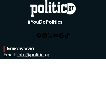
#YouDoPolitics
Facebook
Instagram
X
YouTube
Google
TikTok
Επικοινωνία
Email:
info@politic.gr
Τηλ:
+302310501850
Κιν:
+306986533609
Πολιτική Απορρήτου
Όροι χρήσης
Πολιτική Cookies