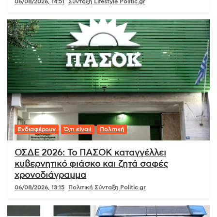
06/08/2026, 14:51
Σύνταξη Lifestyle Politic.gr
Ενδιαφέρουν
Ό,τι είναι!
Πολιτική
ΟΣΔΕ 2026: Το ΠΑΣΟΚ καταγγέλλει
κυβερνητικό φιάσκο και ζητά σαφές
χρονοδιάγραμμα
06/08/2026, 13:15
Πολιτική Σύνταξη Politic.gr