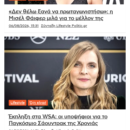
«Δεν θέλω ξανά να πρωταγωνιστήσω»: η
Μισέλ Φάιφερ μιλά για το μέλλον της
06/08/2026, 15:31
Σύνταξη Lifestyle Politic.gr
Lifestyle
Ό,τι είναι!
Έκπληξη στα WSA: οι υποψήφιοι για το
Παγκόσμιο Σάουντρακ της Χρονιάς