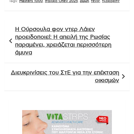
Tags:
Masters 1000
,
Ιταλικό Όπεν 2025
,
ρώμη
,
τένις
,
τζοκοβιτς
Πλοήγηση
Η Ούρσουλα φον ντερ Λάιεν
άρθρων
προειδοποιεί: Η απειλή της Ρωσίας
παραμένει, χρειάζεται περισσότερη
άμυνα
Διευκρινίσεις του ΣτΕ για την επέκταση
οικισμών