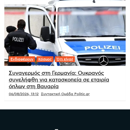
Ενδιαφέρουν
Κόσμος
Ό,τι είναι!
Συναγερμός στη Γερμανία: Ουκρανός
συνελήφθη για κατασκοπεία σε εταιρία
όπλων στη Βαυαρία
06/08/2026, 13:12
Συντακτική Ομάδα Politic.gr