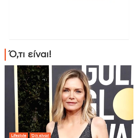
Ό,τι είναι!
Lifestyle
Ό,τι είναι!