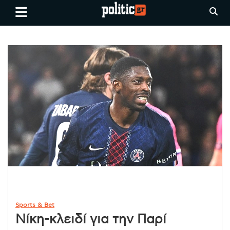
Skip
politic.gr
Ειδήσεις απο τη
to
Θεσσαλονίκη, την Ελλάδα και
content
όλο τον Κόσμο
Sports & Bet
Νίκη-κλειδί για την Παρί