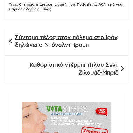
Tags:
Champions League
,
Ligue 1
,
lion
,
Podosfairo
,
Αθλητικά νέα.
,
Παρί σεν Ζερμέν
,
Τίτλος
Πλοήγηση
Σύντομα τέλος στον πόλεμο στο Ιράν,
άρθρων
δηλώνει ο Ντόναλντ Τραμπ
Καθοριστικό ντέρμπι τίτλου Σεντ
Ζιλουάζ-Μπριζ