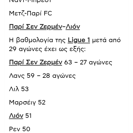
Ναντ-Μπρεστ
Μετζ-Παρί FC
Παρί Σεν Ζερμέν
–
Λιόν
Η βαθμολογία της
Ligue 1
μετά από
29 αγώνες έχει ως εξής:
Παρί Σεν Ζερμέν
63 – 27 αγώνες
Λανς 59 – 28 αγώνες
Λιλ 53
Μαρσέιγ 52
Λιόν
51
Ρεν 50