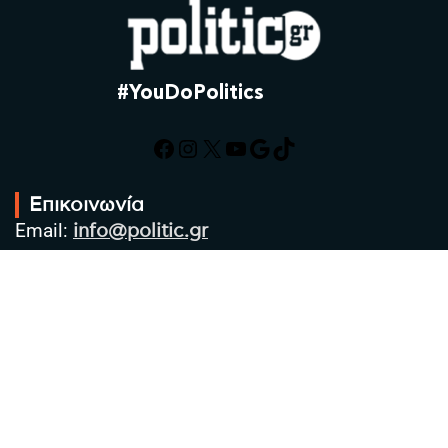
#YouDoPolitics
Facebook
Instagram
X
YouTube
Google
TikTok
Επικοινωνία
Email:
info@politic.gr
Τηλ:
+302310501850
Κιν:
+306986533609
Πολιτική Απορρήτου
Όροι χρήσης
Πολιτική Cookies