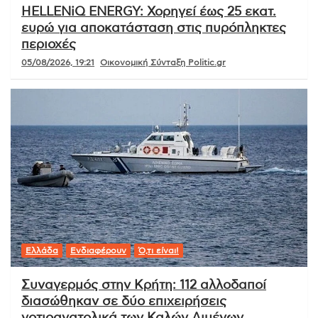
HELLENiQ ENERGY: Χορηγεί έως 25 εκατ.
ευρώ για αποκατάσταση στις πυρόπληκτες
περιοχές
05/08/2026, 19:21
Οικονομική Σύνταξη Politic.gr
Ελλάδα
Ενδιαφέρουν
Ό,τι είναι!
Συναγερμός στην Κρήτη: 112 αλλοδαποί
διασώθηκαν σε δύο επιχειρήσεις
νοτιοανατολικά των Καλών Λιμένων