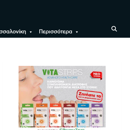
σσαλονίκη
Περισσότερα
αι όλο τον Κόσμο