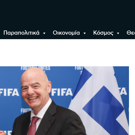
Παραπολιτικά
Οικονομία
Κόσμος
Θε
αλονίκη, την Ελλάδα κ