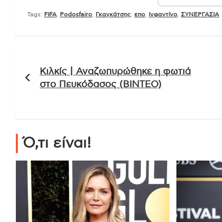
Tags:
FIFA
,
Podosfairo
,
Γκαγκάτσης
,
επο
,
Ινφαντίνο
,
ΣΥΝΕΡΓΑΣΙΑ
Πλοήγηση
Κιλκίς | Αναζωπυρώθηκε η φωτιά
άρθρων
στο Πευκόδασος (ΒΙΝΤΕΟ)
Ό,τι είναι!