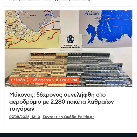
Ελλάδα
Ενδιαφέρουν
Ό,τι είναι!
Μύκονος: 56χρονος συνελήφθη στο
αεροδρόμιο με 2.280 πακέτα λαθραίων
τσιγάρων
07/08/2026, 13:10
Συντακτική Ομάδα Politic.gr