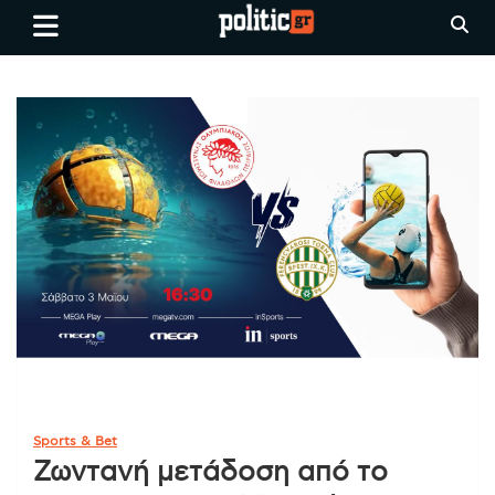
Skip
politic.gr
Ειδήσεις απο τη
to
Θεσσαλονίκη, την Ελλάδα και
content
όλο τον Κόσμο
Sports & Bet
Ζωντανή μετάδοση από το