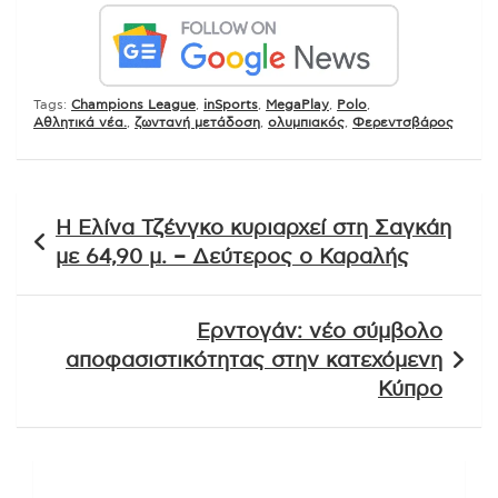
Tags:
Champions League
,
inSports
,
MegaPlay
,
Polo
,
Αθλητικά νέα.
,
ζωντανή μετάδοση
,
ολυμπιακός
,
Φερεντσβάρος
Πλοήγηση
Η Ελίνα Τζένγκο κυριαρχεί στη Σαγκάη
άρθρων
με 64,90 μ. – Δεύτερος ο Καραλής
Ερντογάν: νέο σύμβολο
αποφασιστικότητας στην κατεχόμενη
Κύπρο