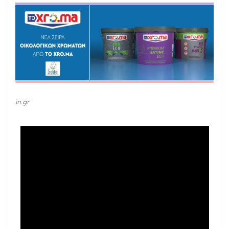
in.gr