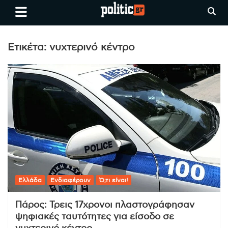
Skip
politic.gr
Ειδήσεις απο τη
to
Θεσσαλονίκη, την Ελλάδα και
content
όλο τον Κόσμο
Ετικέτα:
νυχτερινό κέντρο
Ελλάδα
Ενδιαφέρουν
Ό,τι είναι!
Πάρος: Τρεις 17χρονοι πλαστογράφησαν
ψηφιακές ταυτότητες για είσοδο σε