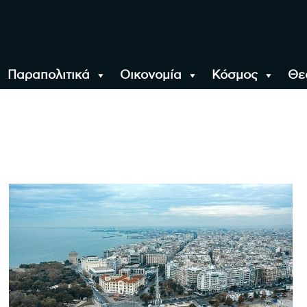
Παραπολιτικά
Οικονομία
Κόσμος
Θε
αλονίκη, την Ελλάδα κ