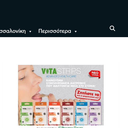
σσαλονίκη
Περισσότερα
αι όλο τον Κόσμο