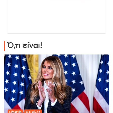
Ό,τι είναι!
Lifestyle
Ό,τι είναι!