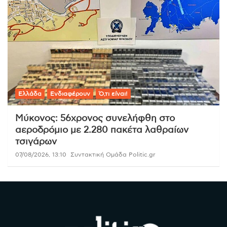
Ελλάδα
Ενδιαφέρουν
Ό,τι είναι!
Μύκονος: 56χρονος συνελήφθη στο
αεροδρόμιο με 2.280 πακέτα λαθραίων
τσιγάρων
07/08/2026, 13:10
Συντακτική Ομάδα Politic.gr