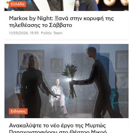
Ελλάδα
Markos by Night: Ξανά στην κορυφή της
τηλεθέασης το Σάββατο
11/05/2026, 15:55
Politic Team
Ειδήσεις
Ανακαλύψτε το νέο έργο της Μυρτώς
Παπαχριστοφόρου στο Θέατρο Μικρό