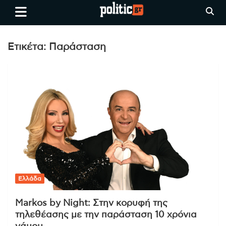
Skip
politic.gr
Ειδήσεις απο τη
to
Θεσσαλονίκη, την Ελλάδα και
content
όλο τον Κόσμο
Ετικέτα:
Παράσταση
Ελλάδα
Markos by Night: Στην κορυφή της
τηλεθέασης με την παράσταση 10 χρόνια