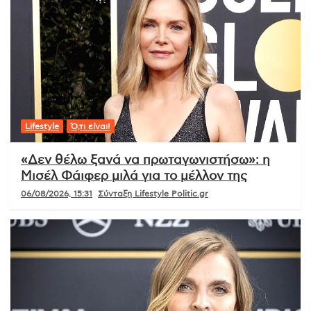
Lifestyle
Ό,τι είναι!
«Δεν θέλω ξανά να πρωταγωνιστήσω»: η
Μισέλ Φάιφερ μιλά για το μέλλον της
06/08/2026, 15:31
Σύνταξη Lifestyle Politic.gr