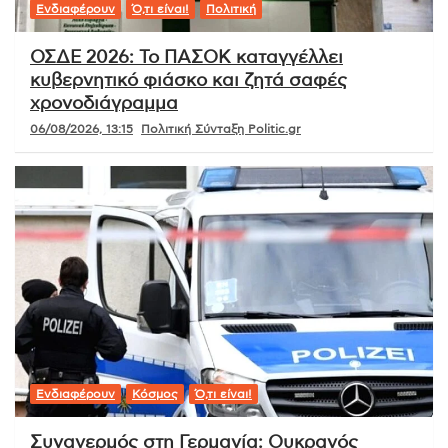
Ενδιαφέρουν
Ό,τι είναι!
Πολιτική
ΟΣΔΕ 2026: Το ΠΑΣΟΚ καταγγέλλει
κυβερνητικό φιάσκο και ζητά σαφές
χρονοδιάγραμμα
06/08/2026, 13:15
Πολιτική Σύνταξη Politic.gr
Ενδιαφέρουν
Κόσμος
Ό,τι είναι!
Συναγερμός στη Γερμανία: Ουκρανός