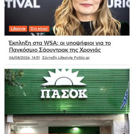
Lifestyle
Ό,τι είναι!
Έκπληξη στα WSA: οι υποψήφιοι για το
Παγκόσμιο Σάουντρακ της Χρονιάς
06/08/2026, 14:51
Σύνταξη Lifestyle Politic.gr