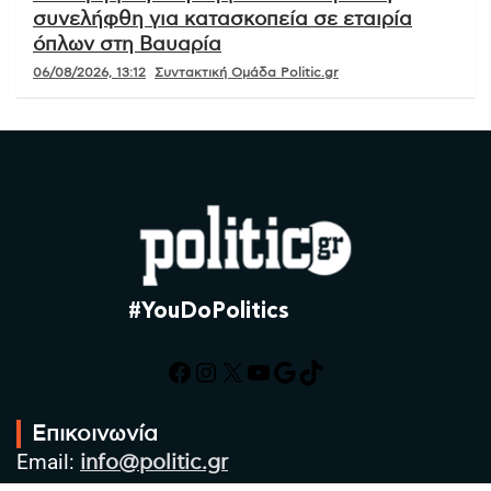
συνελήφθη για κατασκοπεία σε εταιρία
όπλων στη Βαυαρία
06/08/2026, 13:12
Συντακτική Ομάδα Politic.gr
#YouDoPolitics
Facebook
Instagram
X
YouTube
Google
TikTok
Επικοινωνία
Email:
info@politic.gr