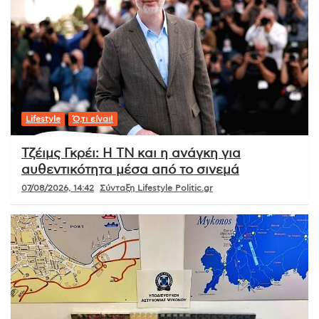
Lifestyle
Ό,τι είναι!
Τζέιμς Γκρέι: Η ΤΝ και η ανάγκη για
αυθεντικότητα μέσα από το σινεμά
07/08/2026, 14:42
Σύνταξη Lifestyle Politic.gr