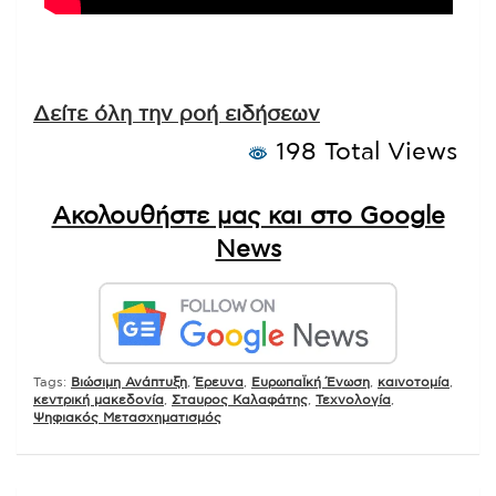
Δείτε όλη την ροή ειδήσεων
198 Total Views
Ακολουθήστε μας και στο Google
News
Tags:
Βιώσιμη Ανάπτυξη
,
Έρευνα
,
ΕυρωπαΪκή Ένωση
,
καινοτομία
,
κεντρική μακεδονία
,
Σταυρος Καλαφάτης
,
Τεχνολογία
,
Ψηφιακός Μετασχηματισμός