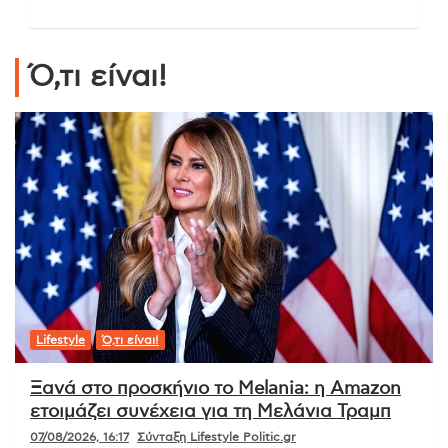
Ό,τι είναι!
Lifestyle
Ό,τι είναι!
Ξανά στο προσκήνιο το Melania: η Amazon
ετοιμάζει συνέχεια για τη Μελάνια Τραμπ
07/08/2026, 16:17
Σύνταξη Lifestyle Politic.gr