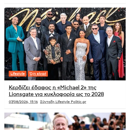
Lifestyle
Ό,τι είναι!
Κερδίζει έδαφος η «Michael 2» της
Lionsgate για κυκλοφορία ως το 2028
07/08/2026, 15:16
Σύνταξη Lifestyle Politic.gr