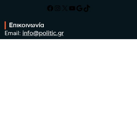
Facebook
Instagram
X
YouTube
Google
TikTok
Επικοινωνία
Email:
info@politic.gr
Τηλ:
+302310501850
Κιν:
+306986533609
Πολιτική Απορρήτου
Όροι χρήσης
Πολιτική Cookies
Πολιτική προστασίας προσωπικών
δεδομένων
Συντακτική Ομάδα
Στοιχεία Επιχείρησης