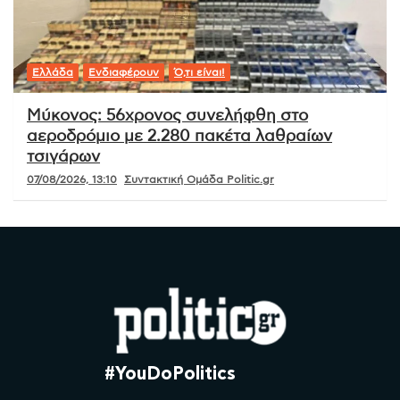
Ελλάδα
Ενδιαφέρουν
Ό,τι είναι!
Μύκονος: 56χρονος συνελήφθη στο
αεροδρόμιο με 2.280 πακέτα λαθραίων
τσιγάρων
07/08/2026, 13:10
Συντακτική Ομάδα Politic.gr
#YouDoPolitics