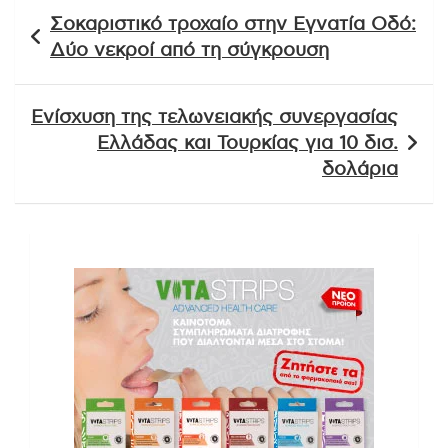
Πλοήγηση
Σοκαριστικό τροχαίο στην Εγνατία Οδό:
άρθρων
Δύο νεκροί από τη σύγκρουση
Ενίσχυση της τελωνειακής συνεργασίας
Ελλάδας και Τουρκίας για 10 δισ.
δολάρια