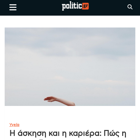
Skip
politic.gr
Ειδήσεις απο τη
to
Θεσσαλονίκη, την Ελλάδα και
content
όλο τον Κόσμο
Υγεία
Η άσκηση και η καριέρα: Πώς η