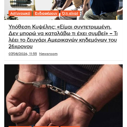
Αστυνομικό
Ενδιαφέρουν
Ό,τι είναι!
Υπόθεση Κυψέλης: «Είμαι συντετριμμένη.
Δεν μπορώ να καταλάβω τι έχει συμβεί» – Τι
λέει το ζευγάρι Αμερικανών κηδεμόνων του
26χρονου
07/08/2026, 11:55
Newsroom