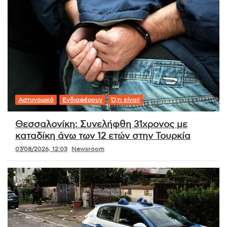
Αστυνομικό
Ενδιαφέρουν
Ό,τι είναι!
Θεσσαλονίκη: Συνελήφθη 31χρονος με
καταδίκη άνω των 12 ετών στην Τουρκία
07/08/2026, 12:03
Newsroom