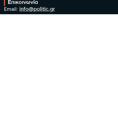
Επικοινωνία
Email:
info@politic.gr
Τηλ:
+302310501850
Κιν:
+306986533609
Πολιτική Απορρήτου
Όροι χρήσης
Πολιτική Cookies
Πολιτική προστασίας προσωπικών
δεδομένων
Συντακτική Ομάδα
Στοιχεία Επιχείρησης