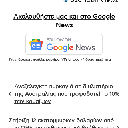
320 Total Views
Ακολουθήστε μας και στο Google
News
Tags:
άσκηση
,
ευεξία
,
καριέρα
,
ΥΓεία
,
φυσική δραστηριότητα
Πλοήγηση
Ανεξέλεγκτη πυρκαγιά σε διυλιστήριο
άρθρων
της Αυστραλίας που τροφοδοτεί το 10%
των καυσίμων
Στήριξη 12 εκατομμυρίων δολαρίων από