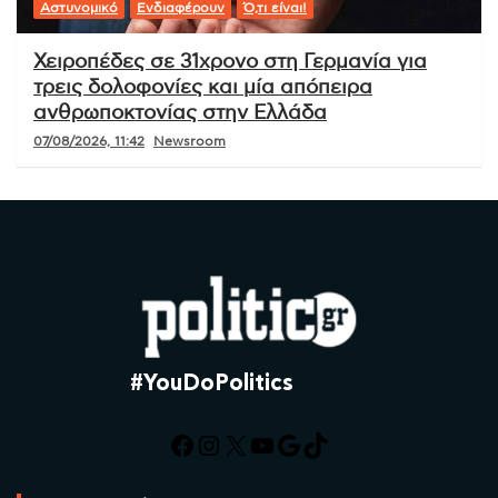
Αστυνομικό
Ενδιαφέρουν
Ό,τι είναι!
Χειροπέδες σε 31χρονο στη Γερμανία για
τρεις δολοφονίες και μία απόπειρα
ανθρωποκτονίας στην Ελλάδα
07/08/2026, 11:42
Newsroom
#YouDoPolitics
Facebook
Instagram
X
YouTube
Google
TikTok