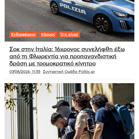
Ενδιαφέρουν
Κόσμος
Ό,τι είναι!
Σοκ στην Ιταλία: 16χρονος συνελήφθη έξω
από τη Φλωρεντία για προπαγανδιστική
δράση με τρομοκρατικό κίνητρο
07/08/2026, 11:55
Συντακτική Ομάδα Politic.gr