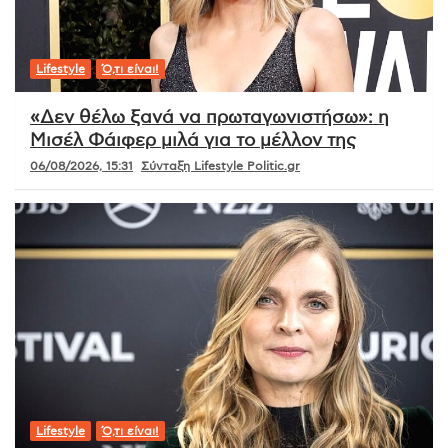
Lifestyle
Ό,τι είναι!
«Δεν θέλω ξανά να πρωταγωνιστήσω»: η
Μισέλ Φάιφερ μιλά για το μέλλον της
06/08/2026, 15:31
Σύνταξη Lifestyle Politic.gr
Lifestyle
Ό,τι είναι!