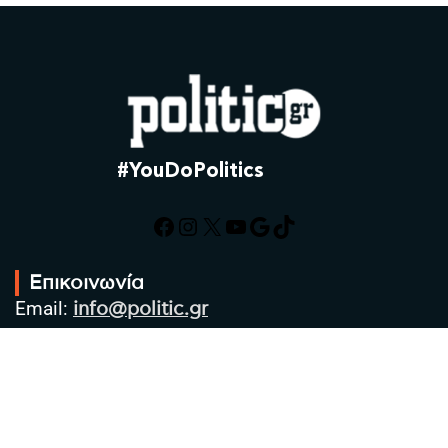
#YouDoPolitics
Facebook
Instagram
X
YouTube
Google
TikTok
Επικοινωνία
Email:
info@politic.gr
Τηλ:
+302310501850
Κιν:
+306986533609
Πολιτική Απορρήτου
Όροι χρήσης