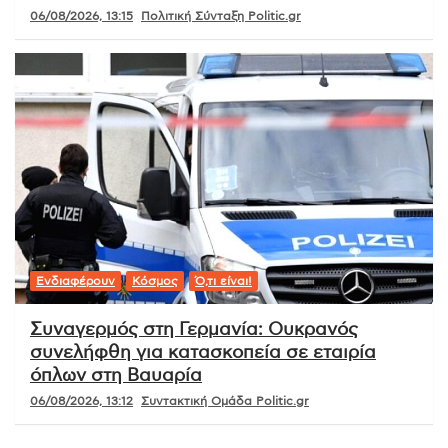
06/08/2026, 13:15
Πολιτική Σύνταξη Politic.gr
Ενδιαφέρουν
Κόσμος
Ό,τι είναι!
Συναγερμός στη Γερμανία: Ουκρανός
συνελήφθη για κατασκοπεία σε εταιρία
όπλων στη Βαυαρία
06/08/2026, 13:12
Συντακτική Ομάδα Politic.gr