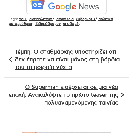
Tags:
vouli
,
αντιπολίτευση
,
ασφάλεια
,
κυβερνητική πολιτική
,
μεταρρύθμιση
,
Σιδηρόδρομος
,
υποδομές
Πλοήγηση
Τέμπη: Ο σταθμάρχης υποστηρίζει ότι
άρθρων
δεν έπρεπε να είναι μόνος στη βάρδια
του τη μοιραία νύχτα
Ο Superman εισέρχεται σε μια νέα
εποχή: Ανακαλύψτε το πρώτο teaser της
πολυαναμενόμενης ταινίας