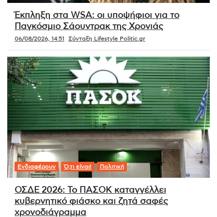
Έκπληξη στα WSA: οι υποψήφιοι για το
Παγκόσμιο Σάουντρακ της Χρονιάς
06/08/2026, 14:51
Σύνταξη Lifestyle Politic.gr
Ενδιαφέρουν
Ό,τι είναι!
Πολιτική
ΟΣΔΕ 2026: Το ΠΑΣΟΚ καταγγέλλει
κυβερνητικό φιάσκο και ζητά σαφές
χρονοδιάγραμμα