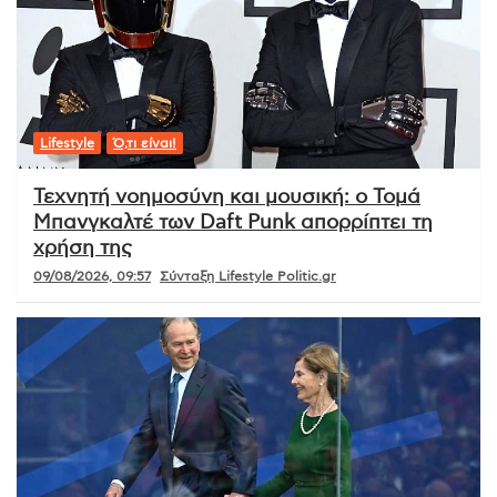
Lifestyle
Ό,τι είναι!
Τεχνητή νοημοσύνη και μουσική: ο Τομά
Μπανγκαλτέ των Daft Punk απορρίπτει τη
χρήση της
09/08/2026, 09:57
Σύνταξη Lifestyle Politic.gr