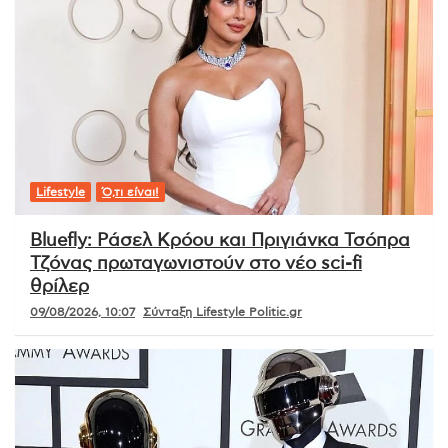
Lifestyle
Ό,τι είναι!
Bluefly: Ράσελ Κρόου και Πριγιάνκα Τσόπρα
Τζόνας πρωταγωνιστούν στο νέο sci-fi
θρίλερ
09/08/2026, 10:07
Σύνταξη Lifestyle Politic.gr