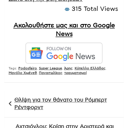
315 Total Views
Ακολουθήστε μας και στο Google
News
Tags:
Podosfairo
,
Super League
,
Άρης
,
Κύπελλο Ελλάδας
,
Μανόλο Χιμένεθ
,
Παναιτωλίκος
,
τραυματισμοί
Πλοήγηση
Θλίψη για τον θάνατο του Ρόμπερτ
άρθρων
Ρέντφορντ
Αχτσιόγλου: Κρίση στην Αριστερά και