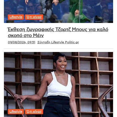
Lifestyle
Ό,τι είναι!
Έκθεση ζωγραφικής Τζορτζ Μπους για καλό
σκοπό στο Μέιν
09/08/2026, 09:51
Σύνταξη Lifestyle Politic.gr
Lifestyle
Ό,τι είναι!