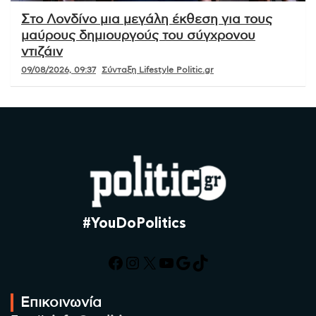
Στο Λονδίνο μια μεγάλη έκθεση για τους
μαύρους δημιουργούς του σύγχρονου
ντιζάιν
09/08/2026, 09:37
Σύνταξη Lifestyle Politic.gr
#YouDoPolitics
Facebook
Instagram
X
YouTube
Google
TikTok
Επικοινωνία