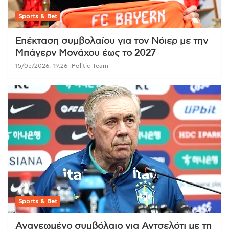
Sports & Bet
Επέκταση συμβολαίου για τον Νόιερ με την
Μπάγερν Μονάχου έως το 2027
15/05/2026, 19:26
Politic Team
Sports & Bet
Ανανεωμένο συμβόλαιο για Αντσελότι με τη