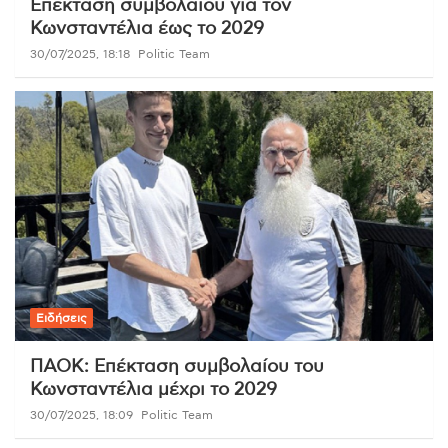
Επέκταση συμβολαίου για τον
Κωνσταντέλια έως το 2029
30/07/2025, 18:18
Politic Team
Ειδήσεις
ΠΑΟΚ: Επέκταση συμβολαίου του
Κωνσταντέλια μέχρι το 2029
30/07/2025, 18:09
Politic Team