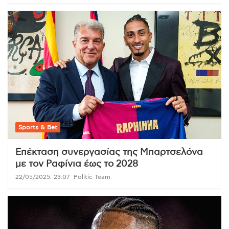
Sports & Bet
Επέκταση συνεργασίας της Μπαρτσελόνα
με τον Ραφίνια έως το 2028
22/05/2025, 23:07
Politic Team