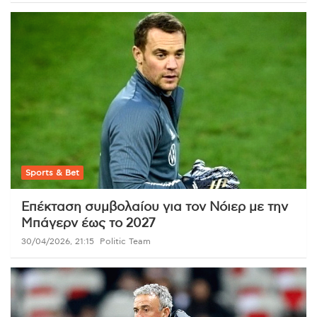
Sports & Bet
Επέκταση συμβολαίου για τον Νόιερ με την
Μπάγερν έως το 2027
30/04/2026, 21:15
Politic Team