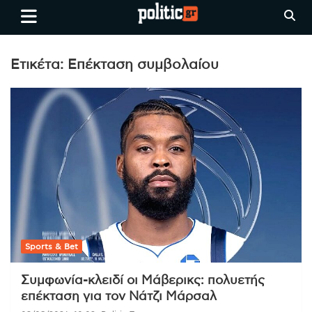
Skip
politic.gr
Ειδήσεις απο τη
to
Θεσσαλονίκη, την Ελλάδα και
content
όλο τον Κόσμο
Ετικέτα:
Επέκταση συμβολαίου
Sports & Bet
Συμφωνία-κλειδί οι Μάβερικς: πολυετής
επέκταση για τον Νάτζι Μάρσαλ