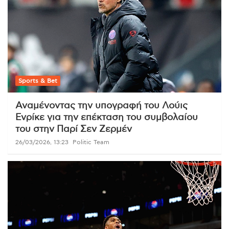
Sports & Bet
Αναμένοντας την υπογραφή του Λούις
Ενρίκε για την επέκταση του συμβολαίου
του στην Παρί Σεν Ζερμέν
26/03/2026, 13:23
Politic Team