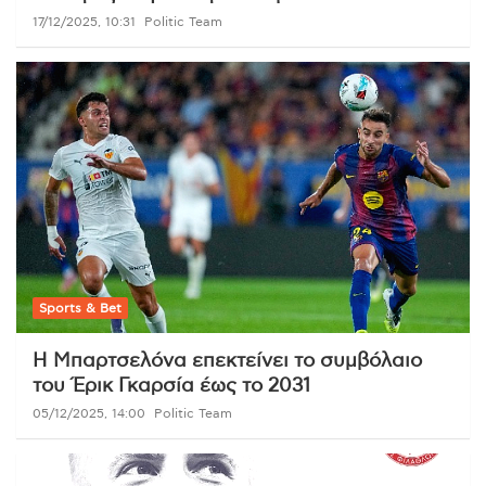
17/12/2025, 10:31
Politic Team
Sports & Bet
Η Μπαρτσελόνα επεκτείνει το συμβόλαιο
του Έρικ Γκαρσία έως το 2031
05/12/2025, 14:00
Politic Team