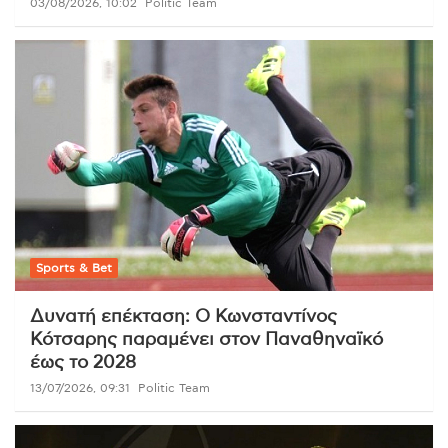
03/08/2026, 10:02
Politic Team
Sports & Bet
Δυνατή επέκταση: Ο Κωνσταντίνος
Κότσαρης παραμένει στον Παναθηναϊκό
έως το 2028
13/07/2026, 09:31
Politic Team