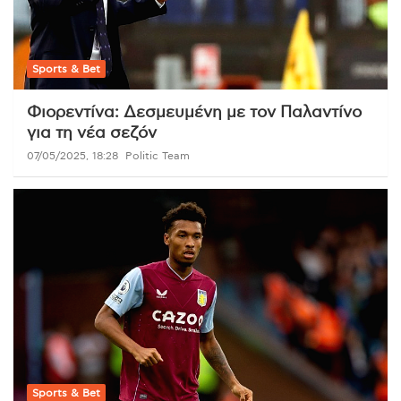
Sports & Bet
Φιορεντίνα: Δεσμευμένη με τον Παλαντίνο
για τη νέα σεζόν
07/05/2025, 18:28
Politic Team
Sports & Bet