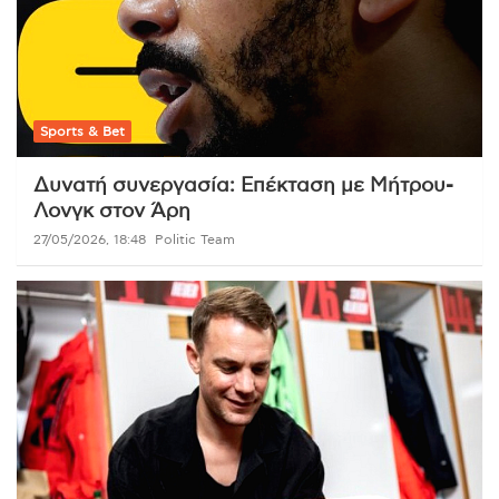
Sports & Bet
Δυνατή συνεργασία: Επέκταση με Μήτρου-
Λονγκ στον Άρη
27/05/2026, 18:48
Politic Team