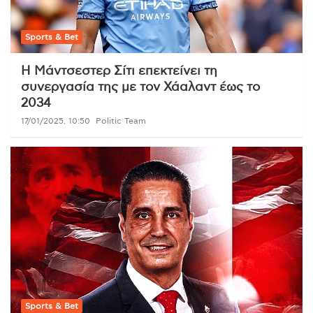
Sports & Bet
Η Μάντσεστερ Σίτι επεκτείνει τη
συνεργασία της με τον Χάαλαντ έως το
2034
17/01/2025, 10:50
Politic Team
Sports & Bet