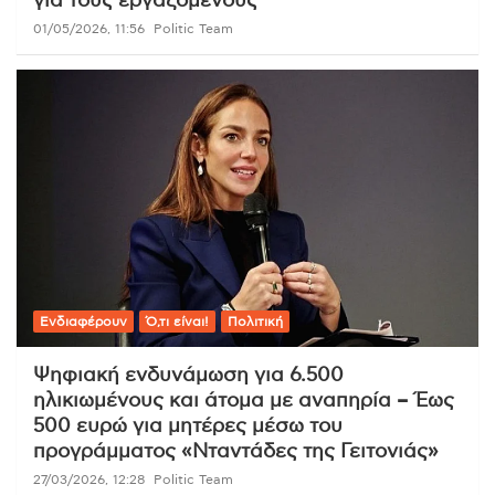
για τους εργαζόμενους
01/05/2026, 11:56
Politic Team
Ενδιαφέρουν
Ό,τι είναι!
Πολιτική
Ψηφιακή ενδυνάμωση για 6.500
ηλικιωμένους και άτομα με αναπηρία – Έως
500 ευρώ για μητέρες μέσω του
προγράμματος «Νταντάδες της Γειτονιάς»
27/03/2026, 12:28
Politic Team