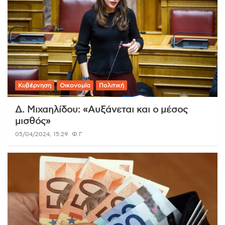
Κυβέρνηση
Οικονομία
Πολιτική
Δ. Μιχαηλίδου: «Αυξάνεται και ο μέσος
μισθός»
05/04/2024, 15:29
Φ.Γ