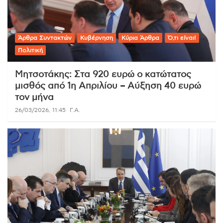
Άρθρα Συντακτών
Κυβέρνηση
Κύρια Άρθρα
Ό,τι είναι!
Πολιτική
Μητσοτάκης: Στα 920 ευρώ ο κατώτατος
μισθός από 1η Απριλίου – Αύξηση 40 ευρώ
τον μήνα
26/03/2026, 11:45
Γ.Α.