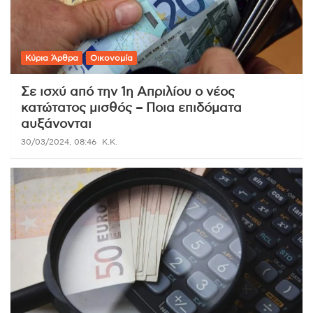
Κύρια Άρθρα
Οικονομία
Σε ισχύ από την 1η Απριλίου ο νέος
κατώτατος μισθός – Ποια επιδόματα
αυξάνονται
30/03/2024, 08:46
K.K.