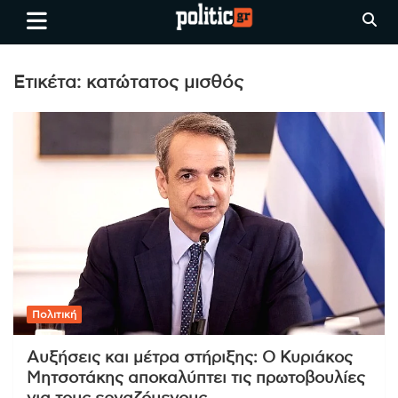
Skip
politic.gr
Ειδήσεις απο τη
to
Θεσσαλονίκη, την Ελλάδα και
content
όλο τον Κόσμο
Ετικέτα:
κατώτατος μισθός
Πολιτική
Αυξήσεις και μέτρα στήριξης: Ο Κυριάκος
Μητσοτάκης αποκαλύπτει τις πρωτοβουλίες