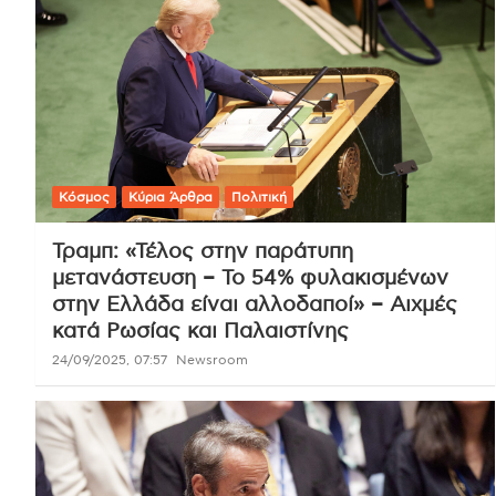
Κόσμος
Κύρια Άρθρα
Πολιτική
Τραμπ: «Τέλος στην παράτυπη
μετανάστευση – Το 54% φυλακισμένων
στην Ελλάδα είναι αλλοδαποί» – Αιχμές
κατά Ρωσίας και Παλαιστίνης
24/09/2025, 07:57
Newsroom