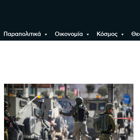
Παραπολιτικά
Οικονομία
Κόσμος
Θε
αλονίκη, την Ελλάδα κ