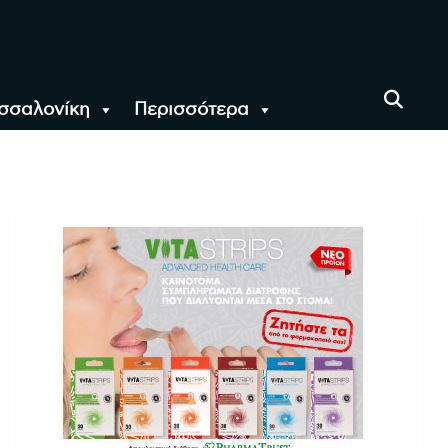
σσαλονίκη
Περισσότερα
αι όλο τον Κόσμο