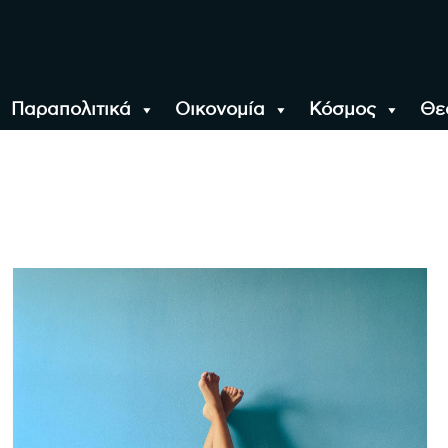
Παραπολιτικά
Οικονομία
Κόσμος
Θε
αλονίκη, την Ελλάδα κ