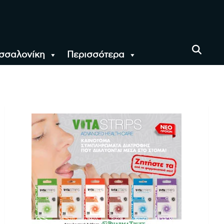
σσαλονίκη
Περισσότερα
αι όλο τον Κόσμο