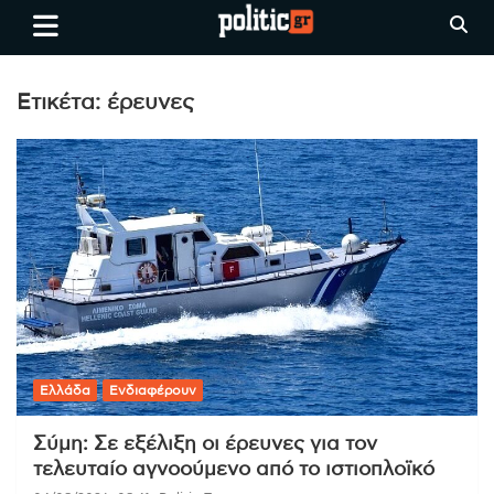
Skip
politic.gr
Ειδήσεις απο τη
to
Θεσσαλονίκη, την Ελλάδα και
content
όλο τον Κόσμο
Ετικέτα:
έρευνες
Ελλάδα
Ενδιαφέρουν
Σύμη: Σε εξέλιξη οι έρευνες για τον
τελευταίο αγνοούμενο από το ιστιοπλοϊκό