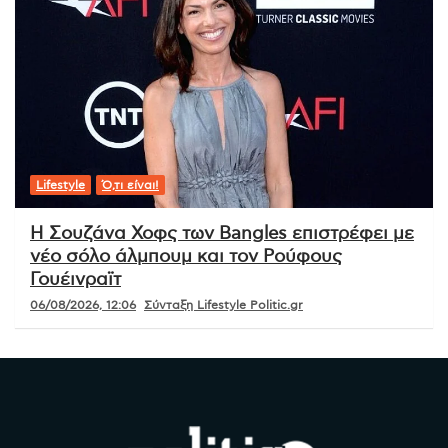
Lifestyle
Ό,τι είναι!
Η Σουζάνα Χοφς των Bangles επιστρέφει με
νέο σόλο άλμπουμ και τον Ρούφους
Γουέινραϊτ
06/08/2026, 12:06
Σύνταξη Lifestyle Politic.gr