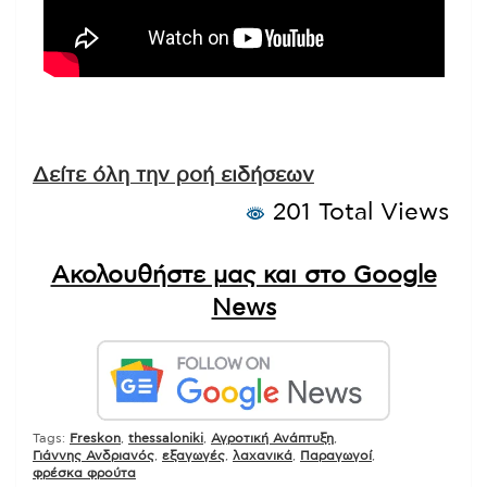
Δείτε όλη την ροή ειδήσεων
201 Total Views
Ακολουθήστε μας και στο Google
News
Tags:
Freskon
,
thessaloniki
,
Αγροτική Ανάπτυξη
,
Γιάννης Ανδριανός
,
εξαγωγές
,
λαχανικά
,
Παραγωγοί
,
φρέσκα φρούτα