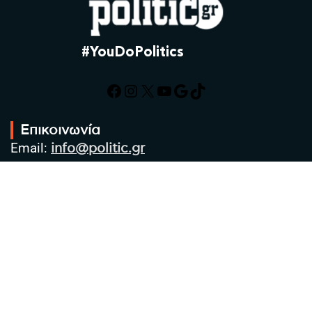
#YouDoPolitics
Facebook
Instagram
X
YouTube
Google
TikTok
Επικοινωνία
Email:
info@politic.gr
Τηλ:
+302310501850
Κιν:
+306986533609
Πολιτική Απορρήτου
Όροι χρήσης
Πολιτική Cookies
Πολιτική προστασίας προσωπικών