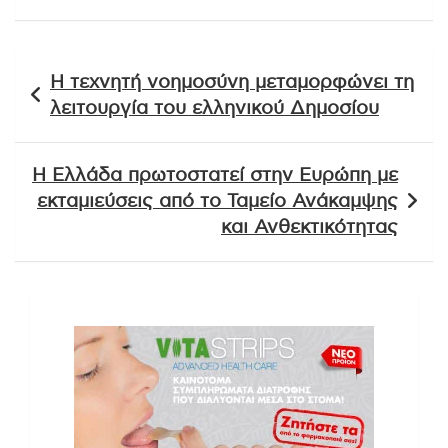
Πλοήγηση
Η τεχνητή νοημοσύνη μεταμορφώνει τη
άρθρων
λειτουργία του ελληνικού Δημοσίου
Η Ελλάδα πρωτοστατεί στην Ευρώπη με
εκταμιεύσεις από το Ταμείο Ανάκαμψης
και Ανθεκτικότητας