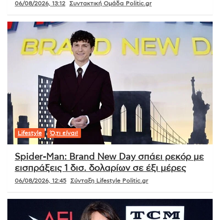
06/08/2026, 13:12
Συντακτική Ομάδα Politic.gr
Lifestyle
Ό,τι είναι!
Spider-Man: Brand New Day σπάει ρεκόρ με
εισπράξεις 1 δισ. δολαρίων σε έξι μέρες
06/08/2026, 12:45
Σύνταξη Lifestyle Politic.gr