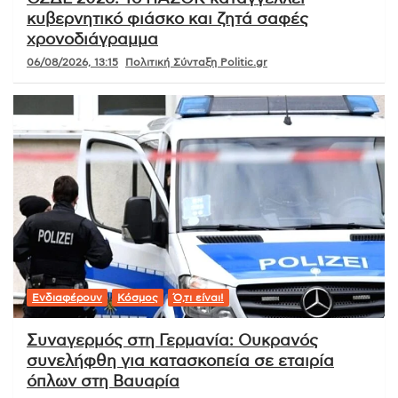
κυβερνητικό φιάσκο και ζητά σαφές
χρονοδιάγραμμα
06/08/2026, 13:15
Πολιτική Σύνταξη Politic.gr
Ενδιαφέρουν
Κόσμος
Ό,τι είναι!
Συναγερμός στη Γερμανία: Ουκρανός
συνελήφθη για κατασκοπεία σε εταιρία
όπλων στη Βαυαρία