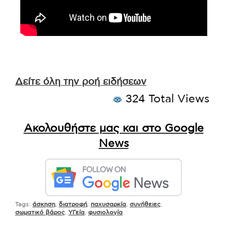
Δείτε όλη την ροή ειδήσεων
324 Total Views
Ακολουθήστε μας και στο Google
News
Tags:
άσκηση
,
διατροφή
,
παχυσαρκία
,
συνήθειες
,
σωματικό βάρος
,
ΥΓεία
,
φυσιολογία