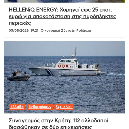
HELLENiQ ENERGY: Χορηγεί έως 25 εκατ.
ευρώ για αποκατάσταση στις πυρόπληκτες
περιοχές
05/08/2026, 19:21
Οικονομική Σύνταξη Politic.gr
Ελλάδα
Ενδιαφέρουν
Ό,τι είναι!
Συναγερμός στην Κρήτη: 112 αλλοδαποί
διασώθηκαν σε δύο επιχειρήσεις