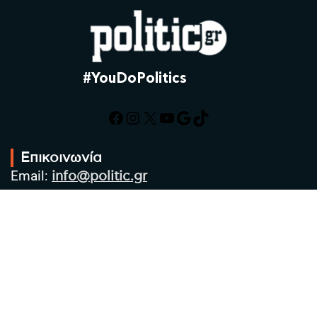
#YouDoPolitics
Facebook
Instagram
X
YouTube
Google
TikTok
Επικοινωνία
Email:
info@politic.gr
Τηλ:
+302310501850
Κιν:
+306986533609
Πολιτική Απορρήτου
Όροι χρήσης
Πολιτική Cookies