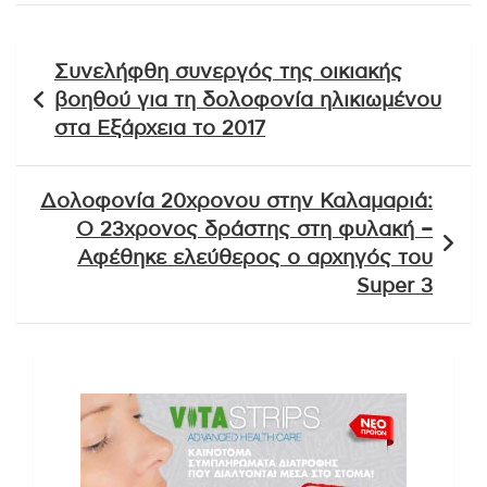
Πλοήγηση
Συνελήφθη συνεργός της οικιακής
άρθρων
βοηθού για τη δολοφονία ηλικιωμένου
στα Εξάρχεια το 2017
Δολοφονία 20χρονου στην Καλαμαριά:
Ο 23χρονος δράστης στη φυλακή –
Αφέθηκε ελεύθερος ο αρχηγός του
Super 3