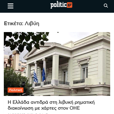
Skip
politic.gr
Ειδήσεις απο τη
to
Θεσσαλονίκη, την Ελλάδα και
content
όλο τον Κόσμο
Ετικέτα:
Λιβύη
Πολιτική
Η Ελλάδα αντιδρά στη λιβυκή ρηματική
διακοίνωση με χάρτες στον ΟΗΕ