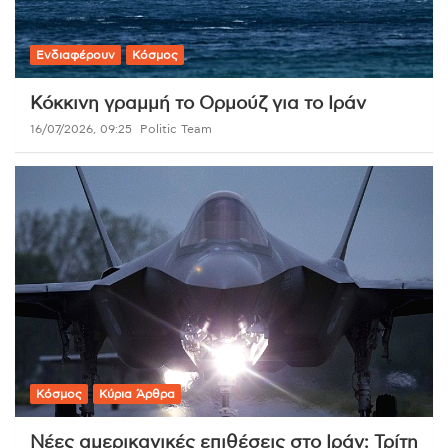
Ενδιαφέρουν
Κόσμος
Κόκκινη γραμμή το Ορμούζ για το Ιράν
16/07/2026, 09:25
Politic Team
Κόσμος
Κύρια Άρθρα
Νέες αμερικανικές επιθέσεις στο Ιράν: Τρίτη