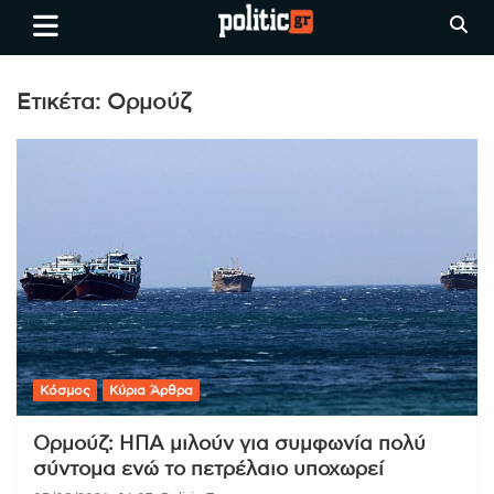
Skip
politic.gr
Ειδήσεις απο τη
to
Θεσσαλονίκη, την Ελλάδα και
content
όλο τον Κόσμο
Ετικέτα:
Ορμούζ
Κόσμος
Κύρια Άρθρα
Ορμούζ: ΗΠΑ μιλούν για συμφωνία πολύ
σύντομα ενώ το πετρέλαιο υποχωρεί