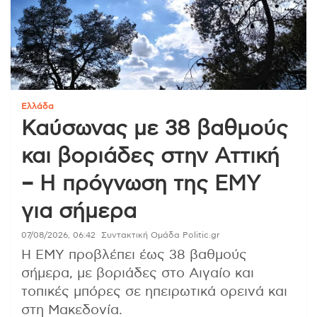
Ελλάδα
Καύσωνας με 38 βαθμούς
και βοριάδες στην Αττική
– Η πρόγνωση της ΕΜΥ
για σήμερα
07/08/2026, 06:42
Συντακτική Ομάδα Politic.gr
Η ΕΜΥ προβλέπει έως 38 βαθμούς
σήμερα, με βοριάδες στο Αιγαίο και
τοπικές μπόρες σε ηπειρωτικά ορεινά και
στη Μακεδονία.