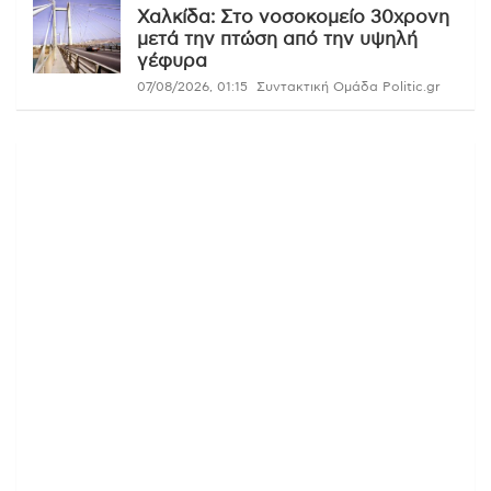
Χαλκίδα: Στο νοσοκομείο 30χρονη
μετά την πτώση από την υψηλή
γέφυρα
07/08/2026, 01:15
Συντακτική Ομάδα Politic.gr