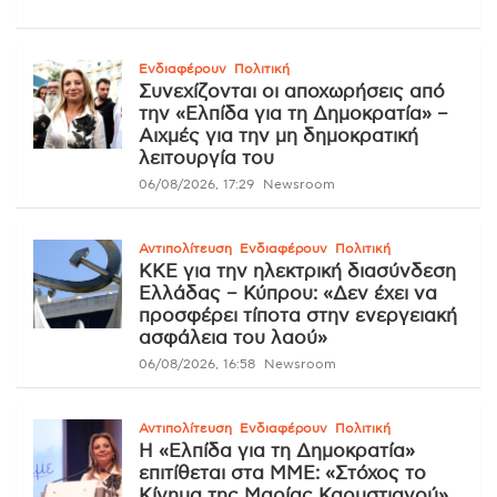
Ενδιαφέρουν
Πολιτική
Συνεχίζονται οι αποχωρήσεις από
την «Ελπίδα για τη Δημοκρατία» –
Αιχμές για την μη δημοκρατική
λειτουργία του
06/08/2026, 17:29
Newsroom
Αντιπολίτευση
Ενδιαφέρουν
Πολιτική
ΚΚΕ για την ηλεκτρική διασύνδεση
Ελλάδας – Κύπρου: «Δεν έχει να
προσφέρει τίποτα στην ενεργειακή
ασφάλεια του λαού»
06/08/2026, 16:58
Newsroom
Αντιπολίτευση
Ενδιαφέρουν
Πολιτική
Η «Ελπίδα για τη Δημοκρατία»
επιτίθεται στα ΜΜΕ: «Στόχος το
Κίνημα της Μαρίας Καρυστιανού»