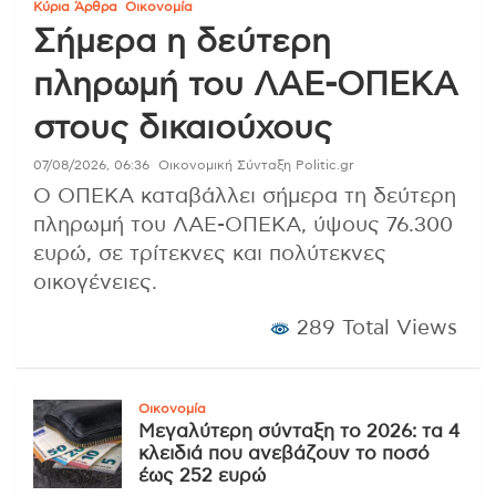
Κύρια Άρθρα
Οικονομία
Σήμερα η δεύτερη
πληρωμή του ΛΑΕ-ΟΠΕΚΑ
στους δικαιούχους
07/08/2026, 06:36
Οικονομική Σύνταξη Politic.gr
Ο ΟΠΕΚΑ καταβάλλει σήμερα τη δεύτερη
πληρωμή του ΛΑΕ-ΟΠΕΚΑ, ύψους 76.300
ευρώ, σε τρίτεκνες και πολύτεκνες
οικογένειες.
289 Total Views
Οικονομία
Μεγαλύτερη σύνταξη το 2026: τα 4
κλειδιά που ανεβάζουν το ποσό
έως 252 ευρώ