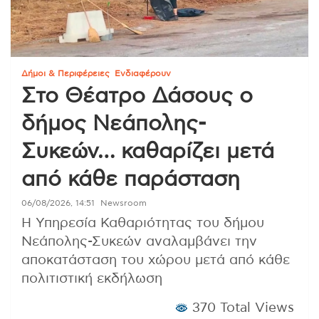
Δήμοι & Περιφέρειες
Ενδιαφέρουν
Στο Θέατρο Δάσους ο
δήμος Νεάπολης-
Συκεών… καθαρίζει μετά
από κάθε παράσταση
06/08/2026, 14:51
Newsroom
Η Υπηρεσία Καθαριότητας του δήμου
Νεάπολης-Συκεών αναλαμβάνει την
αποκατάσταση του χώρου μετά από κάθε
πολιτιστική εκδήλωση
370 Total Views