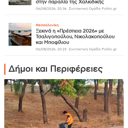
στην παραλία της Χαλκιδικής
06/08/2026, 20:36
Συντακτική Ομάδα Politic.gr
Θεσσαλονίκη
Ξεκινά η «Πρέσπεια 2026» με
Τσαλιγοπούλου, Νικολακοπούλου
και Μποφίλιου
06/08/2026, 20:23
Συντακτική Ομάδα Politic.gr
Δήμοι και Περιφέρειες