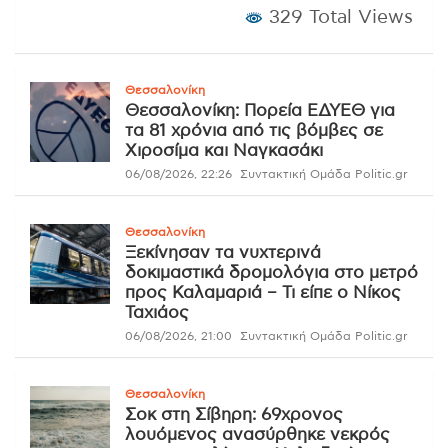
329 Total Views
Θεσσαλονίκη
Θεσσαλονίκη: Πορεία ΕΔΥΕΘ για
τα 81 χρόνια από τις βόμβες σε
Χιροσίμα και Ναγκασάκι
06/08/2026, 22:26
Συντακτική Ομάδα Politic.gr
Θεσσαλονίκη
Ξεκίνησαν τα νυχτερινά
δοκιμαστικά δρομολόγια στο μετρό
προς Καλαμαριά – Τι είπε ο Νίκος
Ταχιάος
06/08/2026, 21:00
Συντακτική Ομάδα Politic.gr
Θεσσαλονίκη
Σοκ στη Σίβηρη: 69χρονος
λουόμενος ανασύρθηκε νεκρός