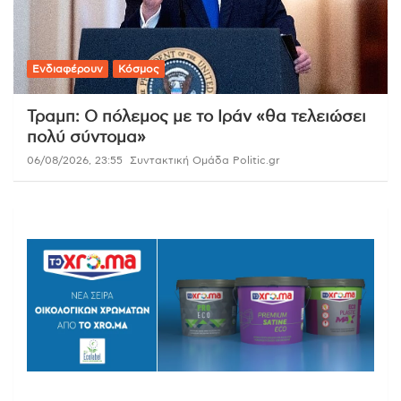
Ενδιαφέρουν
Κόσμος
Τραμπ: Ο πόλεμος με το Ιράν «θα τελειώσει
πολύ σύντομα»
06/08/2026, 23:55
Συντακτική Ομάδα Politic.gr