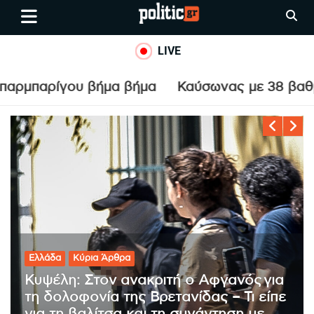
Skip
politic.gr
Ειδήσεις απο τη
to
Θεσσαλονίκη, την Ελλάδα και
content
LIVE
όλο τον Κόσμο
μα βήμα
Καύσωνας με 38 βαθμούς και βοριάδε
Ελλάδα
Κύρια Άρθρα
Έρχονται «40άρια» το