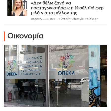
«Δεν θέλω ξανά να
πρωταγωνιστήσω»: η Μισέλ Φάιφερ
μιλά για το μέλλον της
06/08/2026, 15:31
Σύνταξη Lifestyle Politic.gr
Οικονομία