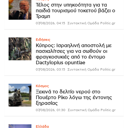
Τέλος στην υπηκοότητα για τα
παιδιά τουρισμού τοκετού βάζει ο
Τραμπ
07/08/2026, 04:15
Συντακτική Ομάδα Politic.gr
Ειδήσεις
Κύπρος: Ισραηλινή αποστολή με
πασχαλίτσες για να σωθούν οι
φραγκοσυκιές από το έντομο
Dactylopius opuntiae
07/08/2026, 03:15
Συντακτική Ομάδα Politic.gr
Κόσμος
Ξεκινά το δελτίο νερού στο
Πουέρτο Ρίκο λόγω της έντονης
ξηρασίας
07/08/2026, 01:30
Συντακτική Ομάδα Politic.gr
Ελλάδα