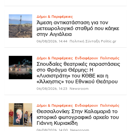
Δήμοι & Περιφέρειες
Άμεση αντικατάσταση για τον
μετεωρολογικό σταθμό που κάηκε
στην Αιγιάλεια
06/08/2026, 14:44
Πολιτική Σύνταξη Politic.gr
Δήμοι & Περιφέρειες
Ενδιαφέρουν
Πολιτισμός
Σπουδαίες θεατρικές παραστάσεις
στο Φράγμα Θέρμης: Η
«Λυσιστράτη» του ΚΘΒΕ και η
«Άλκηστις» του Εθνικού Θεάτρου
06/08/2026, 14:23
Newsroom
Δήμοι & Περιφέρειες
Ενδιαφέρουν
Πολιτισμός
Θεσσαλονίκη: Στην Καλαμαριά το
ιστορικό φωτογραφικό αρχείο του
Γιάννη Κυριακίδη
06/08/2026, 14:00
Newsroom