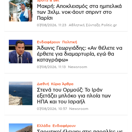
Sports & Bet
Μακρή: Αποκλεισμός στα ημιτελικά
των 3χλμ. νοκ-άουτ σπριντ στο
Παρίσι
07/08/2026, 11:23
Αθλητική Σύνταξη Politic.gr
Ενδιαφέρουν
Πολιτική
Άδωνις Γεωργιάδης: «Αν θέλετε να
έρθετε για διαμαρτυρία, εγώ θα
καταγράφω»
07/08/2026, 11:13
Newsroom
Διεθνή
Κύρια Άρθρα
Στενά του Ορμούζ: Το Ιράν
εξετάζει μπλόκο για πλοία των
ΗΠΑ και του Ισραήλ
07/08/2026, 10:57
Newsroom
Ελλάδα
Ενδιαφέρουν
Σαρωτικοί έλεγχοι στις παραλίες με