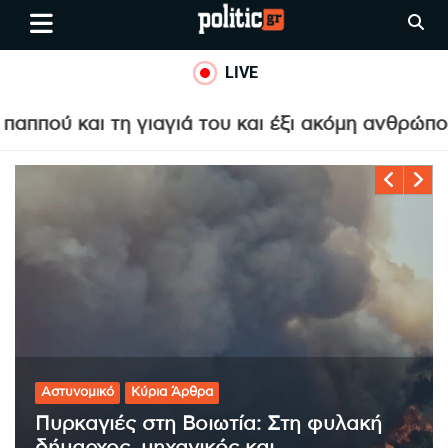
Skip
politic.gr
Ειδήσεις απο τη
to
Θεσσαλονίκη, την Ελλάδα και
content
LIVE
όλο τον Κόσμο
αγιά του και έξι ακόμη ανθρώπους σε σχολείο 
Ελλάδα
Κύρια Άρθρα
Νέο χωροταξικό για τον τουρισμό: