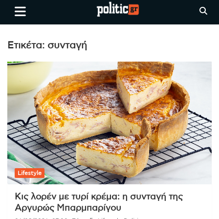
Skip
politic.gr
Ειδήσεις απο τη
to
Θεσσαλονίκη, την Ελλάδα και
content
όλο τον Κόσμο
Ετικέτα:
συνταγή
Lifestyle
Κις λορέν με τυρί κρέμα: η συνταγή της
Αργυρώς Μπαρμπαρίγου